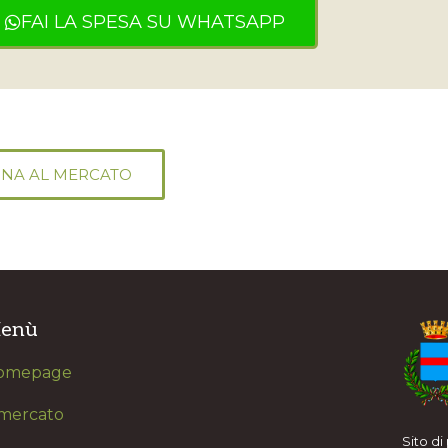
FAI LA SPESA SU WHATSAPP
NA AL MERCATO
enù
omepage
 mercato
Sito d