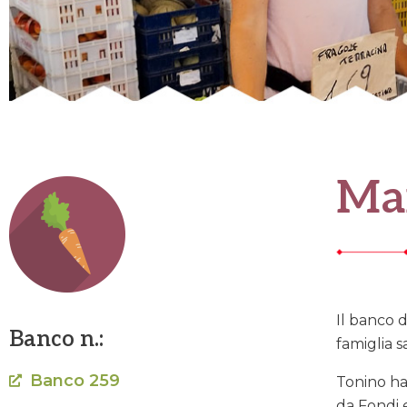
Mar
Il banco 
Banco n.:
famiglia s
Banco 259
Tonino ha
da Fondi e