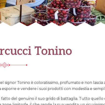
cucci Tonino
del signor Tonino è coloratissimo, profumato e non lascia
a esporre e vendere i suoi prodotti con modestia e sempli
 fatto del genuino il suo grido di battaglia. Tutto quel
 zone limitrofe, il che rende la sua vendita un sicurissim