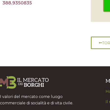
388.9350835
TOR
M
H
I valori del mercato come luogo
Il
commerciale di socialità e di vita civile.