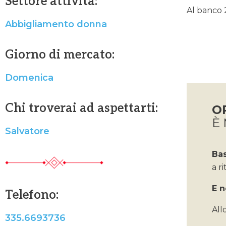
Settore attività:
Al banco 2
Abbigliamento donna
Giorno di mercato:
Domenica
Chi troverai ad aspettarti:
O
È 
Salvatore
Ba
a ri
E n
Telefono:
All
335.6693736