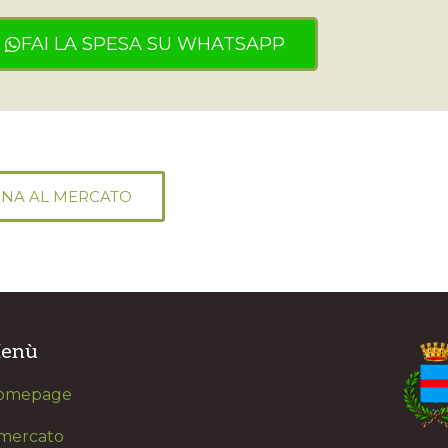
FAI LA SPESA SU WHATSAPP
NA AL MERCATO
enù
omepage
 mercato